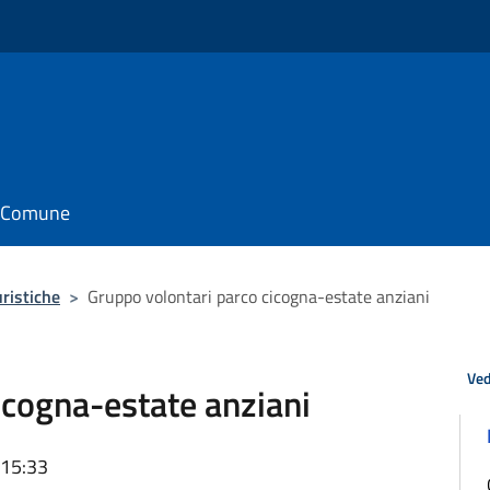
il Comune
uristiche
>
Gruppo volontari parco cicogna-estate anziani
Ved
icogna-estate anziani
 15:33