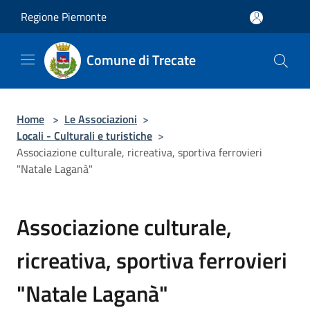
Salta al contenuto principale
Regione Piemonte
Comune di Trecate
Home
>
Le Associazioni
>
Locali - Culturali e turistiche
>
Associazione culturale, ricreativa, sportiva ferrovieri
"Natale Laganà"
Associazione culturale,
ricreativa, sportiva ferrovieri
"Natale Laganà"