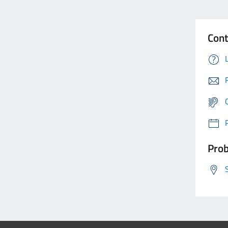
Cont
Prob