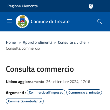
Salta al contenuto principale
Regione Piemonte
Comune di Trecate
Home
>
Approfondimenti
>
Consulte civiche
>
Consulta commercio
Consulta commercio
Ultimo aggiornamento
: 26 settembre 2024, 17:16
Argomenti
:
Commercio all'ingrosso
Commercio al minuto
Commercio ambulante