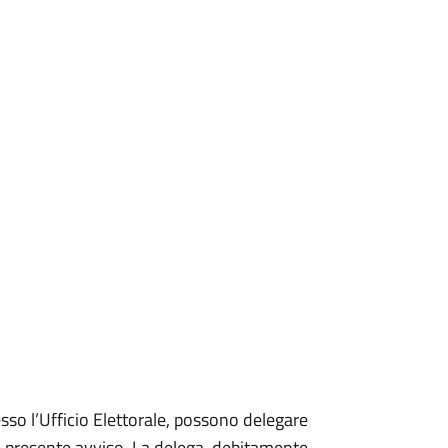
sso l’Ufficio Elettorale, possono delegare
o al presente avviso. La delega, debitamente