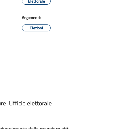
Elettorale
Argomenti:
Elezioni
re Ufficio elettorale
 raggiungimento della maggiore età;