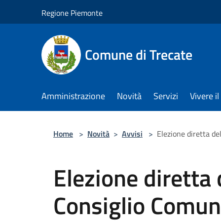
Salta al contenuto principale
Regione Piemonte
Comune di Trecate
Amministrazione
Novità
Servizi
Vivere 
Home
>
Novità
>
Avvisi
>
Elezione diretta de
Elezione diretta 
Consiglio Comuna