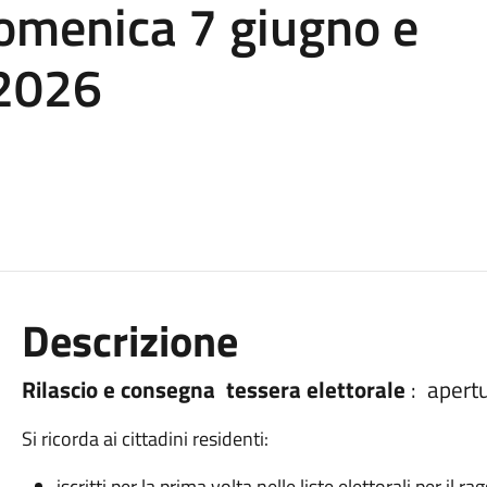
domenica 7 giugno e
 2026
Descrizione
Rilascio e consegna
tessera elettorale
:
apertu
Si ricorda ai cittadini residenti:
iscritti per la prima volta nelle liste elettorali per il