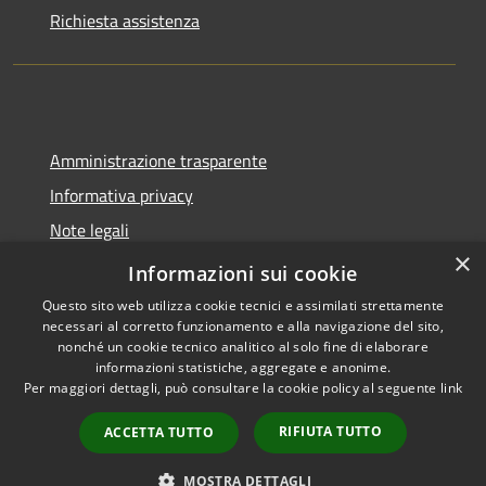
Richiesta assistenza
Amministrazione trasparente
Informativa privacy
Note legali
×
Dichiarazione di accessibilità
Informazioni sui cookie
Questo sito web utilizza cookie tecnici e assimilati strettamente
necessari al corretto funzionamento e alla navigazione del sito,
nonché un cookie tecnico analitico al solo fine di elaborare
informazioni statistiche, aggregate e anonime.
RSS
Copyright © 2026 • Comune di
Per maggiori dettagli, può consultare la cookie policy al seguente
link
Accessibilità
Trecate • Powered by
Privacy
Municipium
Accesso
•
RIFIUTA TUTTO
ACCETTA TUTTO
Cookie
redazione
Mappa del sito
MOSTRA DETTAGLI