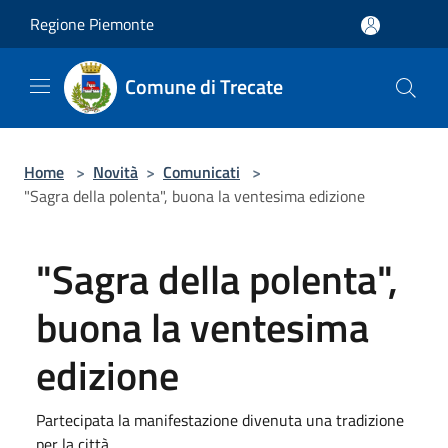
Salta al contenuto principale
Regione Piemonte
Comune di Trecate
Home
>
Novità
>
Comunicati
>
"Sagra della polenta", buona la ventesima edizione
"Sagra della polenta",
buona la ventesima
edizione
Partecipata la manifestazione divenuta una tradizione
per la città