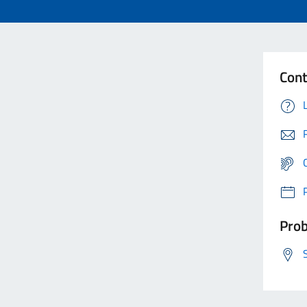
Cont
Prob