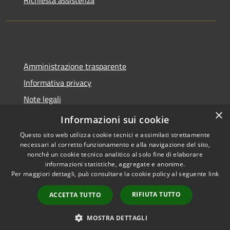
Amministrazione trasparente
Informativa privacy
Note legali
×
Dichiarazione di accessibilità
Informazioni sui cookie
Questo sito web utilizza cookie tecnici e assimilati strettamente
necessari al corretto funzionamento e alla navigazione del sito,
nonché un cookie tecnico analitico al solo fine di elaborare
informazioni statistiche, aggregate e anonime.
RSS
Copyright © 2026 • Comune di
Per maggiori dettagli, può consultare la cookie policy al seguente
link
Accessibilità
Trecate • Powered by
Privacy
Municipium
Accesso
•
RIFIUTA TUTTO
ACCETTA TUTTO
Cookie
redazione
Mappa del sito
MOSTRA DETTAGLI