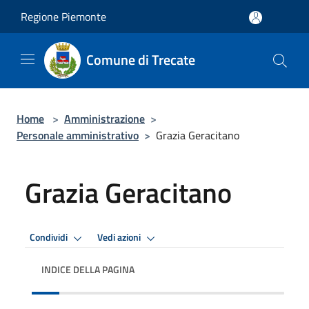
Salta al contenuto principale
Regione Piemonte
Comune di Trecate
Home
>
Amministrazione
>
Personale amministrativo
>
Grazia Geracitano
Grazia Geracitano
Condividi
Vedi azioni
INDICE DELLA PAGINA