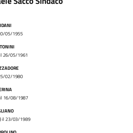
aele Sacco Sindaco
IDANI
 20/05/1955
TONINI
 il 26/05/1961
ZZADORE
 25/02/1980
ERINA
 il 16/08/1987
GLIANO
) il 23/03/1989
PPOLINO