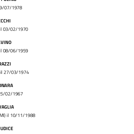
 09/07/1978
ECCHI
 il 03/02/1970
AVINO
 il 08/06/1959
RAZZI
 il 27/03/1974
GONARA
 25/02/1967
VAGLIA
MI) il 10/11/1988
IUDICE