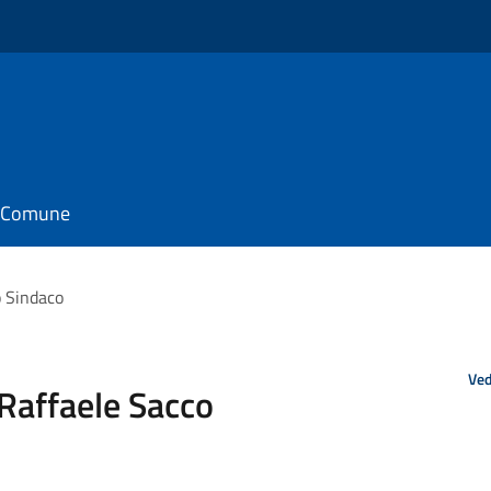
il Comune
o Sindaco
Ved
 Raffaele Sacco