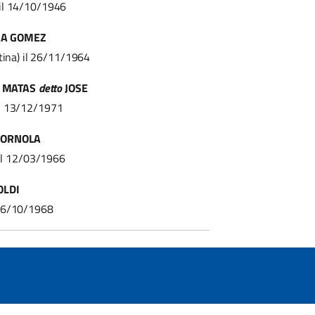
 il 14/10/1946
IA GOMEZ
tina) il 26/11/1964
Z MATAS
detto
JOSE
il 13/12/1971
CORNOLA
 il 12/03/1966
OLDI
 16/10/1968