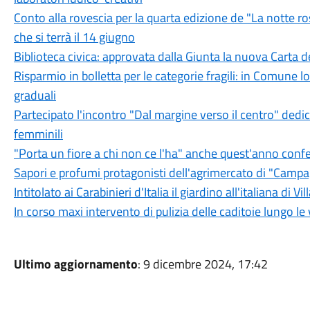
Conto alla rovescia per la quarta edizione de "La notte r
che si terrà il 14 giugno
Biblioteca civica: approvata dalla Giunta la nuova Carta de
Risparmio in bolletta per le categorie fragili: in Comune lo 
graduali
Partecipato l'incontro "Dal margine verso il centro" dedica
femminili
"Porta un fiore a chi non ce l'ha" anche quest'anno confe
Sapori e profumi protagonisti dell'agrimercato di "Camp
Intitolato ai Carabinieri d'Italia il giardino all'italiana di Vi
In corso maxi intervento di pulizia delle caditoie lungo le 
Ultimo aggiornamento
: 9 dicembre 2024, 17:42