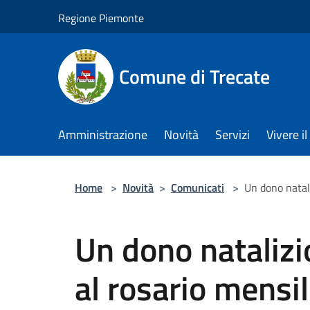
Salta al contenuto principale
Regione Piemonte
Comune di Trecate
Amministrazione
Novità
Servizi
Vivere 
Home
>
Novità
>
Comunicati
>
Un dono natali
Un dono natalizio
al rosario mensil