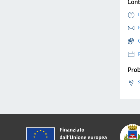
Cont
Prob