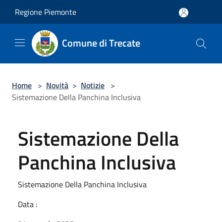
Salta al contenuto principale
Regione Piemonte
Comune di Trecate
Home
>
Novità
>
Notizie
>
Sistemazione Della Panchina Inclusiva
Sistemazione Della
Panchina Inclusiva
Sistemazione Della Panchina Inclusiva
Data :