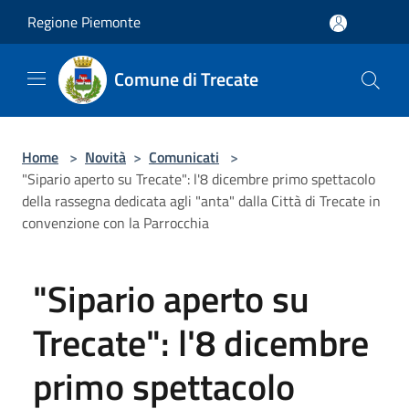
Salta al contenuto principale
Regione Piemonte
Comune di Trecate
Home
>
Novità
>
Comunicati
>
"Sipario aperto su Trecate": l'8 dicembre primo spettacolo
della rassegna dedicata agli "anta" dalla Città di Trecate in
convenzione con la Parrocchia
"Sipario aperto su
Trecate": l'8 dicembre
primo spettacolo