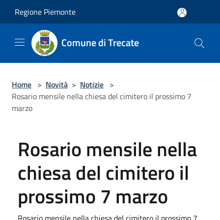
Salta al contenuto principale
Regione Piemonte
Comune di Trecate
Home
>
Novità
>
Notizie
>
Rosario mensile nella chiesa del cimitero il prossimo 7
marzo
Rosario mensile nella
chiesa del cimitero il
prossimo 7 marzo
Rosario mensile nella chiesa del cimitero il prossimo 7