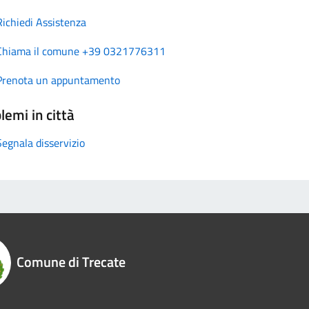
Richiedi Assistenza
Chiama il comune +39 0321776311
Prenota un appuntamento
lemi in città
Segnala disservizio
Comune di Trecate