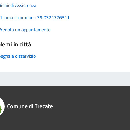
Richiedi Assistenza
Chiama il comune +39 0321776311
Prenota un appuntamento
lemi in città
Segnala disservizio
Comune di Trecate