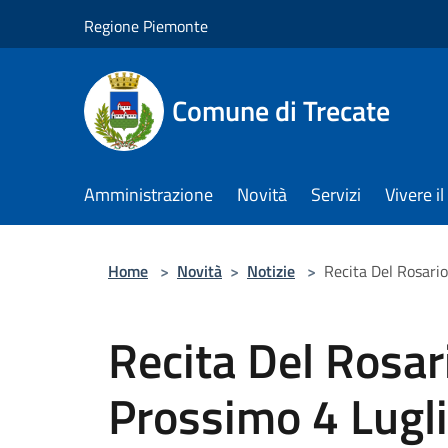
Salta al contenuto principale
Regione Piemonte
Comune di Trecate
Amministrazione
Novità
Servizi
Vivere 
Home
>
Novità
>
Notizie
>
Recita Del Rosario
Recita Del Rosar
Prossimo 4 Lugl