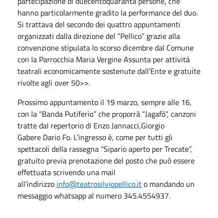
partecipazione di duecentoquaranta persone, che
hanno particolarmente gradito la performance del duo.
Si trattava del secondo dei quattro appuntamenti
organizzati dalla direzione del “Pellico” grazie alla
convenzione stipulata lo scorso dicembre dal Comune
con la Parrocchia Maria Vergine Assunta per attività
teatrali economicamente sostenute dall’Ente e gratuite
rivolte agli over 50>>.
Prossimo appuntamento il 19 marzo, sempre alle 16,
con la “Banda Putiferio” che proporrà “Jagafò”, canzoni
tratte dal repertorio di Enzo Jannacci,Giorgio
Gabere Dario Fo. L’ingresso è, come per tutti gli
spettacoli della rassegna “Sipario aperto per Trecate”,
gratuito previa prenotazione del posto che può essere
effettuata scrivendo una mail
all’indirizzo
info@teatrosilviopellico.it
o mandando un
messaggio whatsapp al numero 345.4554937.