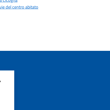
lla Cicogna
vie del centro abitato
?