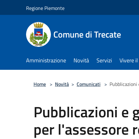
Salta al contenuto principale
Regione Piemonte
Comune di Trecate
Amministrazione
Novità
Servizi
Vivere 
Home
>
Novità
>
Comunicati
>
Pubblicazioni 
Pubblicazioni e g
per l'assessore 