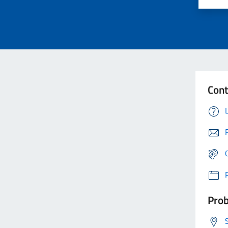
Cont
Prob