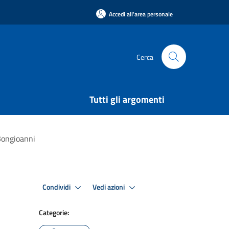
Accedi all'area personale
Cerca
Tutti gli argomenti
 Bongioanni
Condividi
Vedi azioni
Categorie: