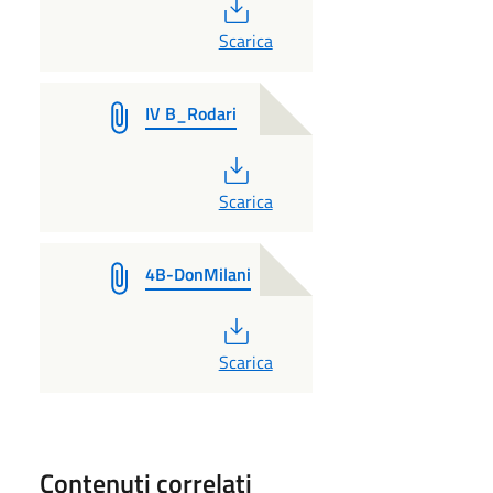
PDF
Scarica
IV B_Rodari
PDF
Scarica
4B-DonMilani
PDF
Scarica
Contenuti correlati