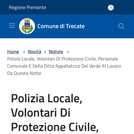
Salta al contenuto principale
Regione Piemonte
Comune di Trecate
Home
>
Novità
>
Notizie
>
Polizia Locale, Volontari Di Protezione Civile, Personale
Comunale E Della Ditta Appaltatrice Del Verde Al Lavoro
Da Questa Notte
Polizia Locale,
Volontari Di
Protezione Civile,