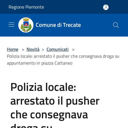
Salta al contenuto principale
Regione Piemonte
Comune di Trecate
Home
>
Novità
>
Comunicati
>
Polizia locale: arrestato il pusher che consegnava droga su
appuntamento in piazza Cattaneo
Polizia locale:
arrestato il pusher
che consegnava
droga su