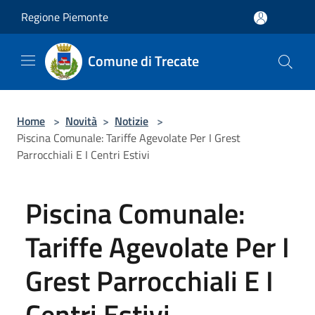
Salta al contenuto principale
Regione Piemonte
Comune di Trecate
Home
>
Novità
>
Notizie
>
Piscina Comunale: Tariffe Agevolate Per I Grest
Parrocchiali E I Centri Estivi
Piscina Comunale:
Tariffe Agevolate Per I
Grest Parrocchiali E I
Centri Estivi