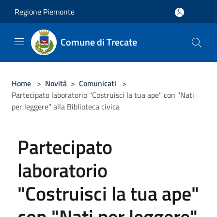
Salta al contenuto principale
Regione Piemonte
Comune di Trecate
Home
>
Novità
>
Comunicati
>
Partecipato laboratorio "Costruisci la tua ape" con "Nati
per leggere" alla Biblioteca civica
Partecipato
laboratorio
"Costruisci la tua ape"
con "Nati per leggere"