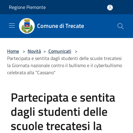
Salta al contenuto principale
Regione Piemonte
Comune di Trecate
Home
>
Novità
>
Comunicati
>
Partecipata e sentita dagli studenti delle scuole trecatesi
la Giornata nazionale contro il bullismo e il cyberbullismo
celebrata alla "Cassano"
Partecipata e sentita
dagli studenti delle
scuole trecatesi la