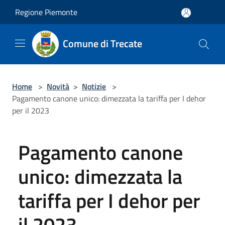
Salta al contenuto principale
Regione Piemonte
Comune di Trecate
Home
>
Novità
>
Notizie
>
Pagamento canone unico: dimezzata la tariffa per I dehor
per il 2023
Pagamento canone
unico: dimezzata la
tariffa per I dehor per
il 2023