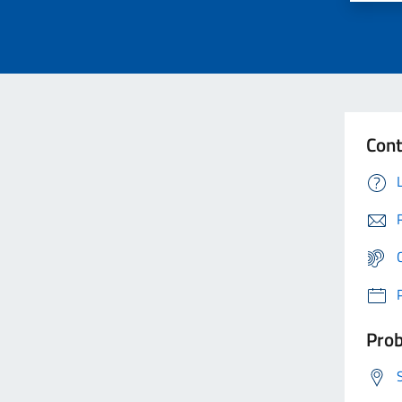
Cont
Prob