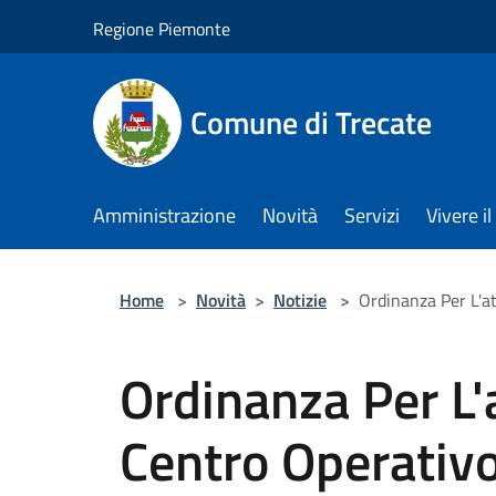
Salta al contenuto principale
Regione Piemonte
Comune di Trecate
Amministrazione
Novità
Servizi
Vivere 
Home
>
Novità
>
Notizie
>
Ordinanza Per L'at
Ordinanza Per L'
Centro Operativo