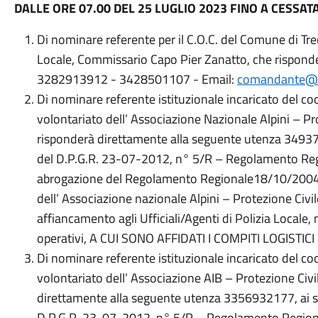
DALLE ORE 07.00 DEL 25 LUGLIO 2023 FINO A CESSA
Di nominare referente per il C.O.C. del Comune di Tr
Locale, Commissario Capo Pier Zanatto, che risponde
3282913912 - 3428501107 - Email:
comandante@co
Di nominare referente istituzionale incaricato del c
volontariato dell’ Associazione Nazionale Alpini – Pro
risponderà direttamente alla seguente utenza 349374
del D.P.G.R. 23-07-2012, n° 5/R – Regolamento Regio
abrogazione del Regolamento Regionale18/10/2004, n°
dell’ Associazione nazionale Alpini – Protezione Civil
affiancamento agli Ufficiali/Agenti di Polizia Locale
operativi, A CUI SONO AFFIDATI I COMPITI LOGISTIC
Di nominare referente istituzionale incaricato del c
volontariato dell’ Associazione AIB – Protezione Civi
direttamente alla seguente utenza 3356932177, ai se
D.P.G.R. 23-07-2012, n° 5/R – Regolamento Regional