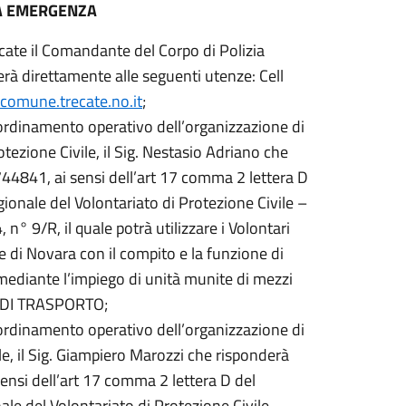
TA EMERGENZA
ecate il Comandante del Corpo di Polizia
rà direttamente alle seguenti utenze: Cell
mune.trecate.no.it
;
oordinamento operativo dell’organizzazione di
tezione Civile, il Sig. Nestasio Adriano che
4841, ai sensi dell’art 17 comma 2 lettera D
nale del Volontariato di Protezione Civile –
 9/R, il quale potrà utilizzare i Volontari
e di Novara con il compito e la funzione di
, mediante l’impiego di unità munite di mezzi
I DI TRASPORTO;
oordinamento operativo dell’organizzazione di
le, il Sig. Giampiero Marozzi che risponderà
nsi dell’art 17 comma 2 lettera D del
e del Volontariato di Protezione Civile –