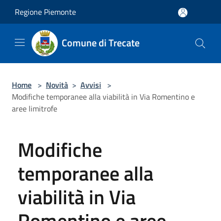
Salta al contenuto principale
Regione Piemonte
Comune di Trecate
Home
>
Novità
>
Avvisi
>
Modifiche temporanee alla viabilità in Via Romentino e
aree limitrofe
Modifiche
temporanee alla
viabilità in Via
Romentino e aree