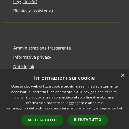
Leggi le FAQ
Richiesta assistenza
Amministrazione trasparente
Informativa privacy
Note legali
×
Dichiarazione di accessibilità
Informazioni sui cookie
Questo sito web utilizza cookie tecnici e assimilati strettamente
necessari al corretto funzionamento e alla navigazione del sito,
nonché un cookie tecnico analitico al solo fine di elaborare
informazioni statistiche, aggregate e anonime.
RSS
Copyright © 2026 • Comune di
Per maggiori dettagli, può consultare la cookie policy al seguente
link
Accessibilità
Trecate • Powered by
Privacy
Municipium
Accesso
•
RIFIUTA TUTTO
ACCETTA TUTTO
Cookie
redazione