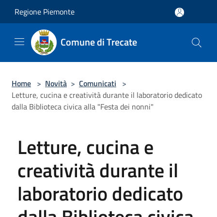
Salta al contenuto principale
Regione Piemonte
Comune di Trecate
Home
>
Novità
>
Comunicati
>
Letture, cucina e creatività durante il laboratorio dedicato
dalla Biblioteca civica alla "Festa dei nonni"
Letture, cucina e
creatività durante il
laboratorio dedicato
dalla Biblioteca civica