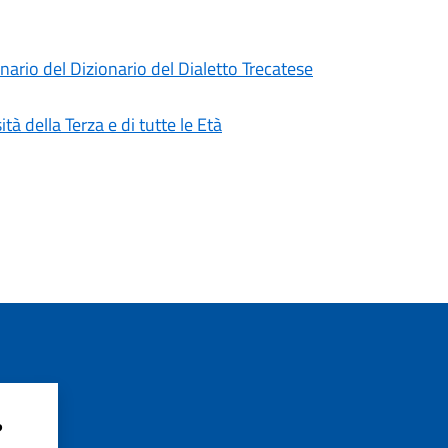
ario del Dizionario del Dialetto Trecatese
 della Terza e di tutte le Età
?