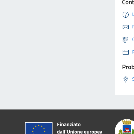
Cont
Prob