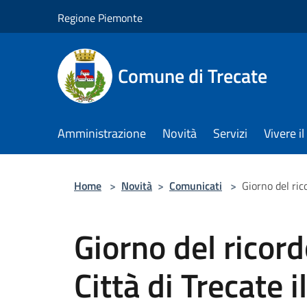
Salta al contenuto principale
Regione Piemonte
Comune di Trecate
Amministrazione
Novità
Servizi
Vivere 
Home
>
Novità
>
Comunicati
>
Giorno del rico
Giorno del ricordo
Città di Trecate 