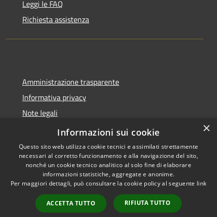
Leggi le FAQ
Richiesta assistenza
Amministrazione trasparente
Informativa privacy
Note legali
×
Dichiarazione di accessibilità
Informazioni sui cookie
Questo sito web utilizza cookie tecnici e assimilati strettamente
necessari al corretto funzionamento e alla navigazione del sito,
nonché un cookie tecnico analitico al solo fine di elaborare
informazioni statistiche, aggregate e anonime.
RSS
Copyright © 2026 • Comune di
Per maggiori dettagli, può consultare la cookie policy al seguente
link
Accessibilità
Trecate • Powered by
Privacy
Municipium
Accesso
•
RIFIUTA TUTTO
ACCETTA TUTTO
Cookie
redazione