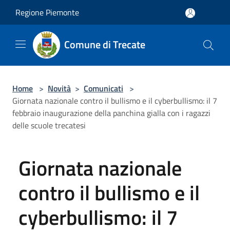
Salta al contenuto principale
Regione Piemonte
Comune di Trecate
Home
>
Novità
>
Comunicati
>
Giornata nazionale contro il bullismo e il cyberbullismo: il 7
febbraio inaugurazione della panchina gialla con i ragazzi
delle scuole trecatesi
Giornata nazionale
contro il bullismo e il
cyberbullismo: il 7