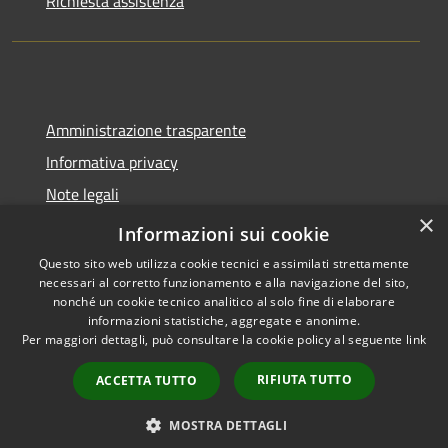
Richiesta assistenza
Amministrazione trasparente
Informativa privacy
Note legali
×
Dichiarazione di accessibilità
Informazioni sui cookie
Questo sito web utilizza cookie tecnici e assimilati strettamente
necessari al corretto funzionamento e alla navigazione del sito,
nonché un cookie tecnico analitico al solo fine di elaborare
informazioni statistiche, aggregate e anonime.
RSS
Copyright © 2026 • Comune di
Per maggiori dettagli, può consultare la cookie policy al seguente
link
Accessibilità
Trecate • Powered by
Privacy
Municipium
Accesso
•
RIFIUTA TUTTO
ACCETTA TUTTO
Cookie
redazione
Mappa del sito
MOSTRA DETTAGLI