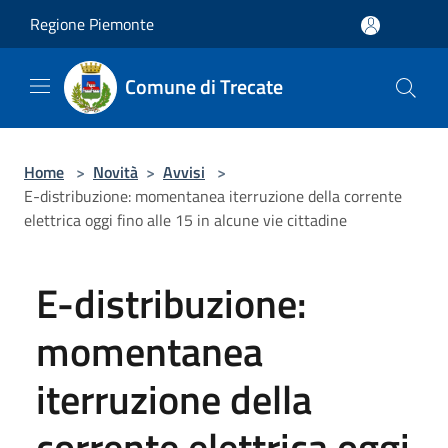
Salta al contenuto principale
Regione Piemonte
Comune di Trecate
Home
>
Novità
>
Avvisi
>
E-distribuzione: momentanea iterruzione della corrente
elettrica oggi fino alle 15 in alcune vie cittadine
E-distribuzione:
momentanea
iterruzione della
corrente elettrica oggi