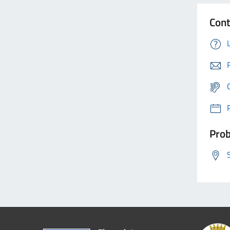
Cont
Prob