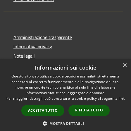
Amministrazione trasparente
Informativa privacy
Note legali
×
Dichiarazione di accessibilità
Informazioni sui cookie
Questo sito web utilizza cookie tecnici e assimilati strettamente
necessari al corretto funzionamento e alla navigazione del sito,
nonché un cookie tecnico analitico al solo fine di elaborare
informazioni statistiche, aggregate e anonime.
RSS
Copyright © 2026 • Comune di
Per maggiori dettagli, può consultare la cookie policy al seguente
link
Accessibilità
Trecate • Powered by
Privacy
Municipium
Accesso
•
RIFIUTA TUTTO
ACCETTA TUTTO
Cookie
redazione
Mappa del sito
MOSTRA DETTAGLI