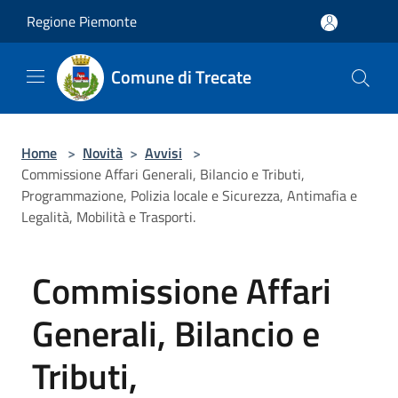
Salta al contenuto principale
Regione Piemonte
Comune di Trecate
Home
>
Novità
>
Avvisi
>
Commissione Affari Generali, Bilancio e Tributi,
Programmazione, Polizia locale e Sicurezza, Antimafia e
Legalità, Mobilità e Trasporti.
Commissione Affari
Generali, Bilancio e
Tributi,