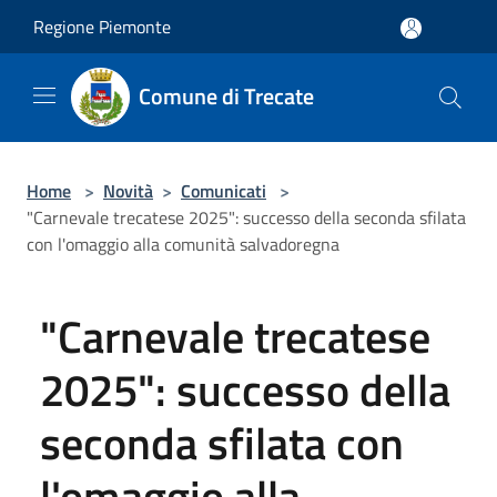
Salta al contenuto principale
Regione Piemonte
Comune di Trecate
Home
>
Novità
>
Comunicati
>
"Carnevale trecatese 2025": successo della seconda sfilata
con l'omaggio alla comunità salvadoregna
"Carnevale trecatese
2025": successo della
seconda sfilata con
l'omaggio alla