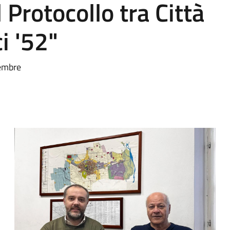
 Protocollo tra Città
i '52"
cembre