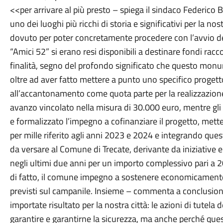
<<per arrivare al più presto – spiega il sindaco Federico Bi
uno dei luoghi più ricchi di storia e significativi per la no
dovuto per poter concretamente procedere con l’avvio del
“Amici 52” si erano resi disponibili a destinare fondi racc
finalità, segno del profondo significato che questo monu
oltre ad aver fatto mettere a punto uno specifico proget
all’accantonamento come quota parte per la realizzazione
avanzo vincolato nella misura di 30.000 euro, mentre gl
e formalizzato l’impegno a cofinanziare il progetto, mett
per mille riferito agli anni 2023 e 2024 e integrando qu
da versare al Comune di Trecate, derivante da iniziative 
negli ultimi due anni per un importo complessivo pari a 20
di fatto, il comune impegno a sostenere economicamente e 
previsti sul campanile. Insieme – commenta a conclusion
importate risultato per la nostra città: le azioni di tute
garantire e garantirne la sicurezza, ma anche perché quest