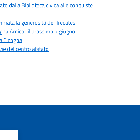
to dalla Biblioteca civica alle conquiste
rmata la generosità dei Trecatesi
agna Amica" il prossimo 7 giugno
lla Cicogna
vie del centro abitato