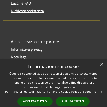
Leggi le FAQ
Richiesta assistenza
Amministrazione trasparente
Informativa privacy
Note legali
×
Dichiarazione di accessibilità
Informazioni sui cookie
Questo sito web utilizza cookie tecnici e assimilati strettamente
necessari al corretto funzionamento e alla navigazione del sito,
nonché un cookie tecnico analitico al solo fine di elaborare
informazioni statistiche, aggregate e anonime.
RSS
Copyright © 2026 • Comune di
Per maggiori dettagli, può consultare la cookie policy al seguente
link
Accessibilità
Trecate • Powered by
Privacy
Municipium
Accesso
•
RIFIUTA TUTTO
ACCETTA TUTTO
Cookie
redazione