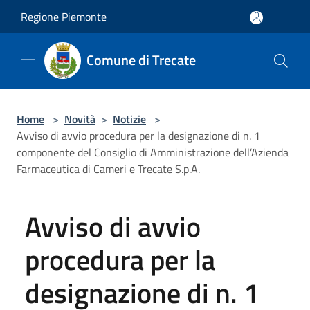
Salta al contenuto principale
Regione Piemonte
Comune di Trecate
Home
>
Novità
>
Notizie
>
Avviso di avvio procedura per la designazione di n. 1
componente del Consiglio di Amministrazione dell’Azienda
Farmaceutica di Cameri e Trecate S.p.A.
Avviso di avvio
procedura per la
designazione di n. 1