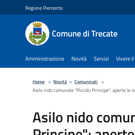
Salta al contenuto principale
Regione Piemonte
Comune di Trecate
Amministrazione
Novità
Servizi
Vivere 
Home
>
Novità
>
Comunicati
>
Asilo nido comunale "Piccolo Principe": aperte le i
Asilo nido comun
Principe": aperte 