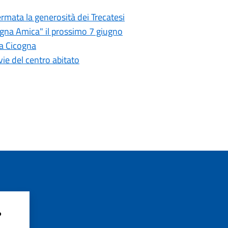
rmata la generosità dei Trecatesi
agna Amica" il prossimo 7 giugno
lla Cicogna
vie del centro abitato
?