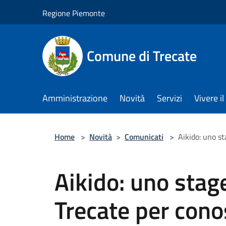
Salta al contenuto principale
Regione Piemonte
Comune di Trecate
Amministrazione
Novità
Servizi
Vivere 
Home
>
Novità
>
Comunicati
>
Aikido: uno st
Aikido: uno stage
Trecate per conos