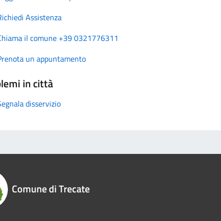
Richiedi Assistenza
Chiama il comune +39 0321776311
Prenota un appuntamento
lemi in città
Segnala disservizio
Comune di Trecate