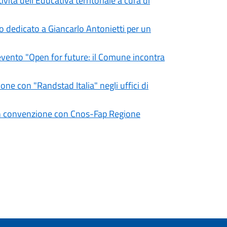
ività dell'Educativa territoriale a cura di
o dedicato a Giancarlo Antonietti per un
l'evento "Open for future: il Comune incontra
one con "Randstad Italia" negli uffici di
o in convenzione con Cnos-Fap Regione