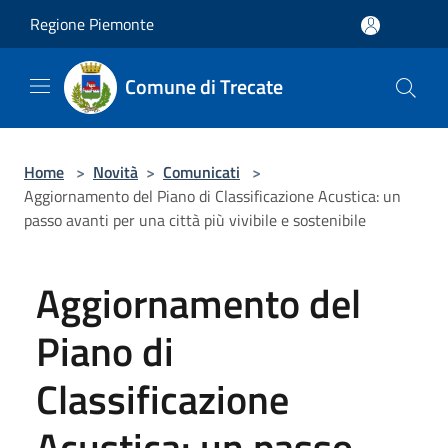
Salta al contenuto principale
Regione Piemonte
Comune di Trecate
Home
>
Novità
>
Comunicati
>
Aggiornamento del Piano di Classificazione Acustica: un
passo avanti per una città più vivibile e sostenibile
Aggiornamento del
Piano di
Classificazione
Acustica: un passo