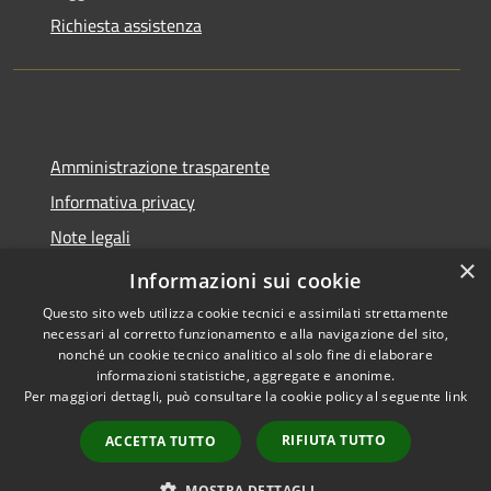
Richiesta assistenza
Amministrazione trasparente
Informativa privacy
Note legali
×
Dichiarazione di accessibilità
Informazioni sui cookie
Questo sito web utilizza cookie tecnici e assimilati strettamente
necessari al corretto funzionamento e alla navigazione del sito,
nonché un cookie tecnico analitico al solo fine di elaborare
informazioni statistiche, aggregate e anonime.
RSS
Copyright © 2026 • Comune di
Per maggiori dettagli, può consultare la cookie policy al seguente
link
Accessibilità
Trecate • Powered by
Privacy
Municipium
Accesso
•
RIFIUTA TUTTO
ACCETTA TUTTO
Cookie
redazione
Mappa del sito
MOSTRA DETTAGLI