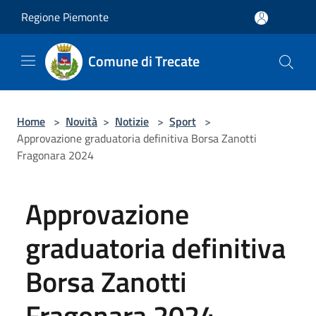
Salta al contenuto principale
Regione Piemonte
Comune di Trecate
Home
>
Novità
>
Notizie
>
Sport
>
Approvazione graduatoria definitiva Borsa Zanotti
Fragonara 2024
Approvazione
graduatoria definitiva
Borsa Zanotti
Fragonara 2024