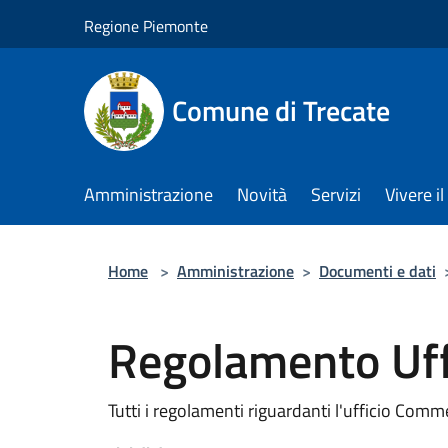
Salta al contenuto principale
Regione Piemonte
Comune di Trecate
Amministrazione
Novità
Servizi
Vivere 
Home
>
Amministrazione
>
Documenti e dati
Regolamento Uf
Tutti i regolamenti riguardanti l'ufficio Com