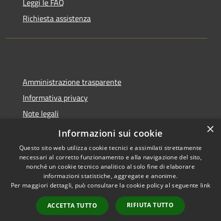
Leggi le FAQ
Richiesta assistenza
Amministrazione trasparente
Informativa privacy
Note legali
×
Dichiarazione di accessibilità
Informazioni sui cookie
Questo sito web utilizza cookie tecnici e assimilati strettamente
necessari al corretto funzionamento e alla navigazione del sito,
nonché un cookie tecnico analitico al solo fine di elaborare
informazioni statistiche, aggregate e anonime.
RSS
Copyright © 2026 • Comune di
Per maggiori dettagli, può consultare la cookie policy al seguente
link
Accessibilità
Trecate • Powered by
Privacy
Municipium
Accesso
•
RIFIUTA TUTTO
ACCETTA TUTTO
Cookie
redazione