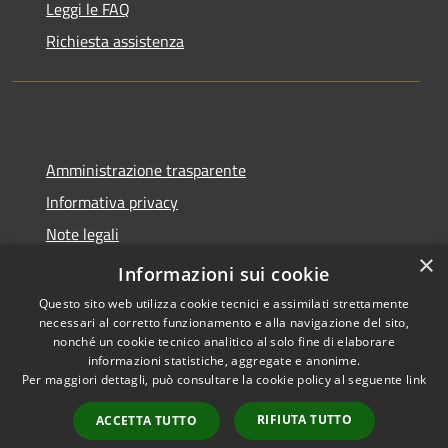
Leggi le FAQ
Richiesta assistenza
Amministrazione trasparente
Informativa privacy
Note legali
×
Dichiarazione di accessibilità
Informazioni sui cookie
Questo sito web utilizza cookie tecnici e assimilati strettamente
necessari al corretto funzionamento e alla navigazione del sito,
nonché un cookie tecnico analitico al solo fine di elaborare
informazioni statistiche, aggregate e anonime.
RSS
Copyright © 2026 • Comune di
Per maggiori dettagli, può consultare la cookie policy al seguente
link
Accessibilità
Trecate • Powered by
Privacy
Municipium
Accesso
•
RIFIUTA TUTTO
ACCETTA TUTTO
Cookie
redazione